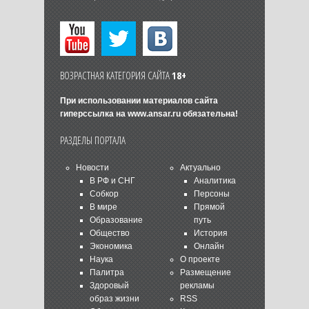
ВОЗРАСТНАЯ КАТЕГОРИЯ САЙТА
18+
При использовании материалов сайта
гиперссылка на
www.ansar.ru
обязательна!
РАЗДЕЛЫ ПОРТАЛА
Новости
Актуально
В РФ и СНГ
Аналитика
Собкор
Персоны
В мире
Прямой
Образование
путь
Общество
История
Экономика
Онлайн
Наука
О проекте
Палитра
Размещение
Здоровый
рекламы
образ жизни
RSS