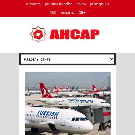
о проекте
реклама на сайте
войти
регистрация
18+
RSS
контакты