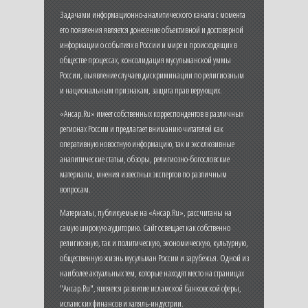
Задачами информационно-аналитического канала с момента
его появления является донесение объективной и достоверной
информации о событиях в России и мире и происходящих в
обществе процессах, консолидация мусульманской уммы
России, выявление случаев дискриминации по религиозным
и национальным признакам, защита прав верующих.
«Ансар.Ru» имеет собственных корреспондентов в различных
регионах России и предлагает вниманию читателей как
оперативную новостную информацию, так и эксклюзивные
аналитические статьи, обзоры, религиозно-богословские
материалы, мнения известных экспертов по различным
вопросам.
Материалы, публикуемые на «Ансар.Ru», рассчитаны на
самую широкую аудиторию. Сайт освещает как собственно
религиозную, так и политическую, экономическую, культурную,
общественную жизнь мусульман России и зарубежья. Одной из
наиболее актуальных тем, которые находят место на страницах
"Ансар.Ru", является развитие исламской банковской сферы,
исламских финансов и халяль-индустрии.