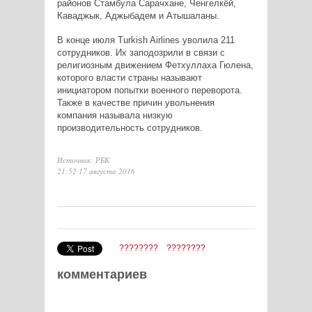
районов Стамбула Сарачхане, Ченгелкёй,
Каваджык, Аджыбадем и Атышаланы.
В конце июля Turkish Airlines уволила 211
сотрудников. Их заподозрили в связи с
религиозным движением Фетхуллаха Гюлена,
которого власти страны называют
инициатором попытки военного переворота.
Также в качестве причин увольнения
компания называла низкую
производительность сотрудников.​
Источник: РБК
21:52 17 августа 2016
????????
????????
комментариев